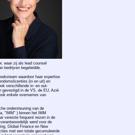
, waar zij als lead counsel
an bedrijven begeleidde.
oeksteam waardoor haar expertise
endomslicenties (in en uit) en
k verschillende in- en out-
ten gevestigd in de VS, de EU, Azië
 ook enkele overnames van
sche ondersteuning van de
pa, "IMM" ) binnen het IMM
 vereiste frequent reizen in de
 verantwoordelijk werd voor de
sing, Global Finance en New
acties met een totale gecumuleerde