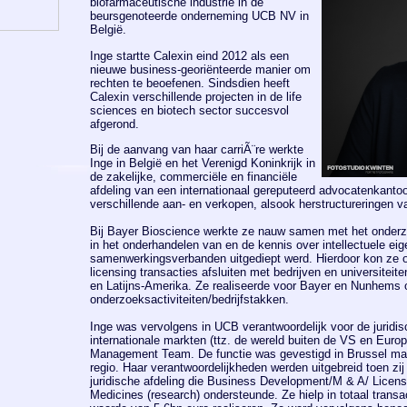
biofarmaceutische industrie in de
beursgenoteerde onderneming UCB NV in
België.
Inge startte Calexin eind 2012 als een
nieuwe business-georiënteerde manier om
rechten te beoefenen. Sindsdien heeft
Calexin verschillende projecten in de life
sciences en biotech sector succesvol
afgerond.
Bij de aanvang van haar carriÃ¨re werkte
Inge in België en het Verenigd Koninkrijk in
de zakelijke, commerciële en financiële
afdeling van een internationaal gereputeerd advocatenkantoor
verschillende aan- en verkopen, alsook herstructureringen v
Bij Bayer Bioscience werkte ze nauw samen met het onderz
in het onderhandelen van en de kennis over intellectuele eig
samenwerkingsverbanden uitgediept werd. Hierdoor kon ze oo
licensing transacties afsluiten met bedrijven en universitei
en Latijns-Amerika. Ze realiseerde voor Bayer en Nunhems
onderzoeksactiviteiten/bedrijfstakken.
Inge was vervolgens in UCB verantwoordelijk voor de juridi
internationale markten (ttz. de wereld buiten de VS en Euro
Management Team. De functie was gevestigd in Brussel maar
regio. Haar verantwoordelijkheden werden uitgebreid toen zij
juridische afdeling die Business Development/M & A/ Licen
Medicines (research) ondersteunde. Ze hielp in totaal trans